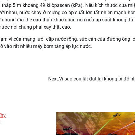
 tháp 5 m khoảng 49 kilôpascan (kPa). Nếu kích thước của mi
với nhau, nước chảy ở miệng có áp suất lớn tất nhiên mạnh hơ
ở những địa thế cao thấp khác nhau nên nếu áp suất không đủ 
 nước nói chung phải xây thật cao.
hạm vi của mạng lưới cấp nước rộng, sức cản của đường ống lớ
hờ vào rất nhiều máy bơm tăng áp lực nước.
Next:
Vì sao con lật đật lại không bị đổ 
Why
í