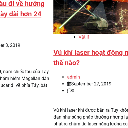
tàu đi về hướng
ày dài hơn 24
Vật lí
er 3, 2019
Vũ khí laser hoạt động 
thế nào?
, năm chiếc tàu của Tây
admin
thám hiểm Magellan dẫn
September 27, 2019
ucar đi về phía Tây, bắt
0
Vũ khí laser khi được bắn ra Tuy khô
đạn như súng pháo thường nhưng lạ
phát ra chùm tia laser năng lượng ca