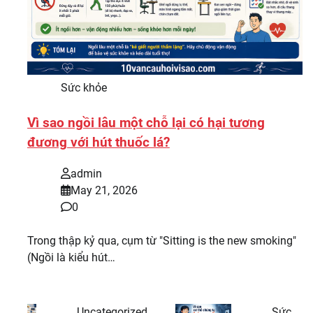
Sức khỏe
Vì sao ngồi lâu một chỗ lại có hại tương
đương với hút thuốc lá?
admin
May 21, 2026
0
Trong thập kỷ qua, cụm từ "Sitting is the new smoking"
(Ngồi là kiểu hút…
Uncategorized
Sức