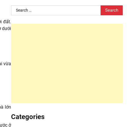
Search
for:
i đất.
ở dưới
ại vừa
mà lớn
Categories
nước ở