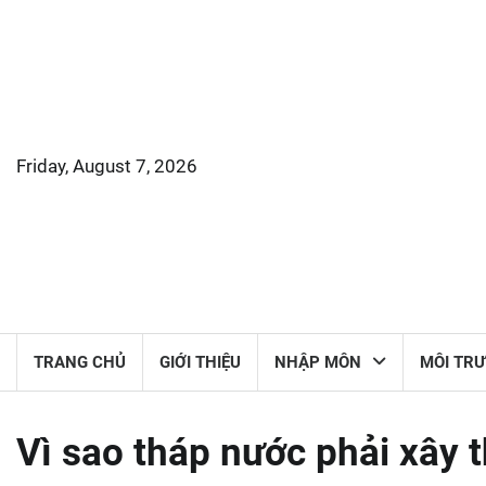
Skip
to
content
Friday, August 7, 2026
TRANG CHỦ
GIỚI THIỆU
NHẬP MÔN
MÔI TR
Vì sao tháp nước phải xây 