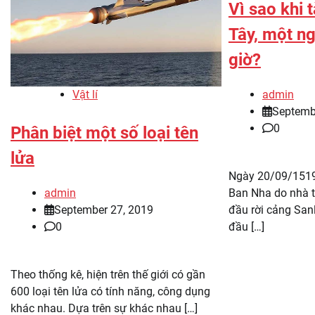
Vì sao khi 
Tây, một ng
giờ?
Vật lí
admin
Septemb
0
Phân biệt một số loại tên
lửa
Ngày 20/09/1519
admin
Ban Nha do nhà 
September 27, 2019
đầu rời cảng Sanl
0
đầu […]
Theo thống kê, hiện trên thế giới có gần
600 loại tên lửa có tính năng, công dụng
khác nhau. Dựa trên sự khác nhau […]