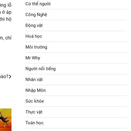
Cơ thể người
ệng lỗ
n ở áp
Công Nghệ
thì hộ
Động vật
Hoá học
n, chỉ
Môi trường
Mr Why
Người nổi tiếng
nhào?
Nhân vật
Nhập Môn
Sức khỏe
Thực vật
Toán học