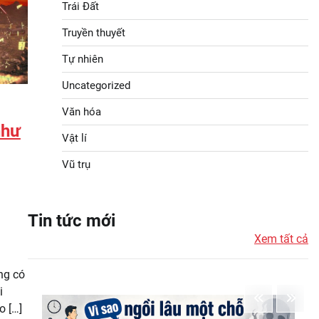
Trái Đất
Truyền thuyết
Tự nhiên
Uncategorized
Văn hóa
như
Vật lí
Vũ trụ
Tin tức mới
Xem tất cả
ng có
i
o […]