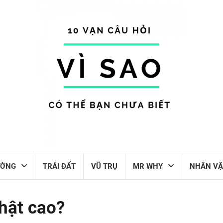
ƯỜNG
TRÁI ĐẤT
VŨ TRỤ
MR WHY
NHÂN VẬ
thật cao?