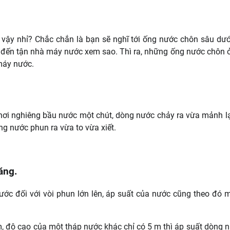
 vậy nhỉ? Chắc chắn là bạn sẽ nghĩ tới ống nước chôn sâu dướ
 đến tận nhà máy nước xem sao. Thì ra, những ống nước chôn 
 máy nước.
n hơi nghiêng bầu nước một chút, dòng nước chảy ra vừa mảnh l
g nước phun ra vừa to vừa xiết.
ăng.
ớc đối với vòi phun lớn lên, áp suất của nước cũng theo đó 
m, độ cao của một tháp nước khác chỉ có 5 m thì áp suất dòng 