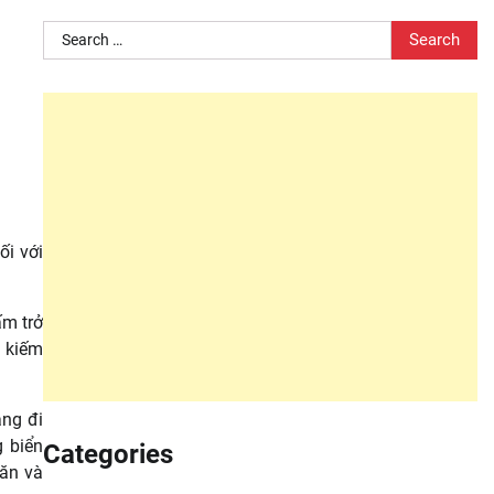
Search
for:
ối với
ấm trở
m kiếm
ang đi
g biển
Categories
 ăn và