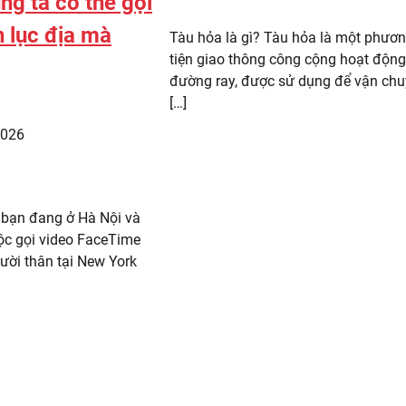
ng ta có thể gọi
 lục địa mà
Tàu hỏa là gì? Tàu hỏa là một phươ
tiện giao thông công cộng hoạt động
đường ray, được sử dụng để vận ch
[…]
2026
 bạn đang ở Hà Nội và
ộc gọi video FaceTime
ười thân tại New York