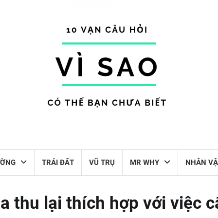
ƯỜNG
TRÁI ĐẤT
VŨ TRỤ
MR WHY
NHÂN VẬ
thu lại thích hợp với việc c