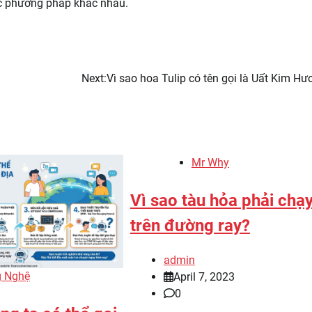
các phương pháp khác nhau.
Next:
Vì sao hoa Tulip có tên gọi là Uất Kim H
Mr Why
Vì sao tàu hỏa phải chạ
trên đường ray?
admin
 Nghệ
April 7, 2023
0