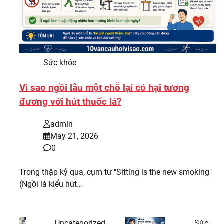
Sức khỏe
Vì sao ngồi lâu một chỗ lại có hại tương
đương với hút thuốc lá?
admin
May 21, 2026
0
Trong thập kỷ qua, cụm từ "Sitting is the new smoking"
(Ngồi là kiểu hút…
Uncategorized
Sức