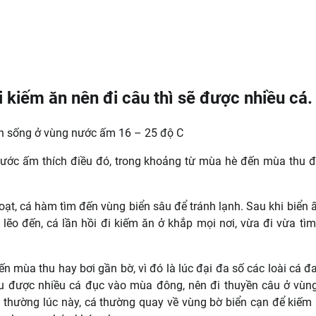
i kiếm ăn nên đi câu thì sẽ được nhiều cá.
ích sống ở vùng nước ấm 16 – 25 độ C
ước ấm thích điều đó, trong khoảng từ mùa hè đến mùa thu đ
hoạt, cá hàm tìm đến vùng biển sâu để tránh lạnh. Sau khi biển 
 lẽo đến, cá lần hồi đi kiếm ăn ở khắp mọi nơi, vừa đi vừa tì
ến mùa thu hay bơi gần bờ, vì đó là lúc đại đa số các loài cá đ
u được nhiều cá đục vào mùa đông, nên đi thuyền câu ở vùn
vì thường lúc này, cá thường quay về vùng bờ biển cạn để kiếm