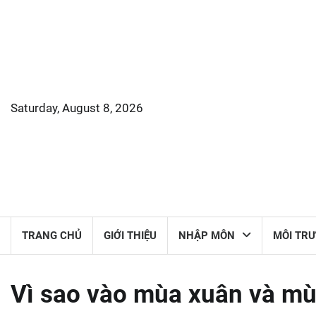
Skip
to
content
Saturday, August 8, 2026
TRANG CHỦ
GIỚI THIỆU
NHẬP MÔN
MÔI TR
Vì sao vào mùa xuân và mùa 