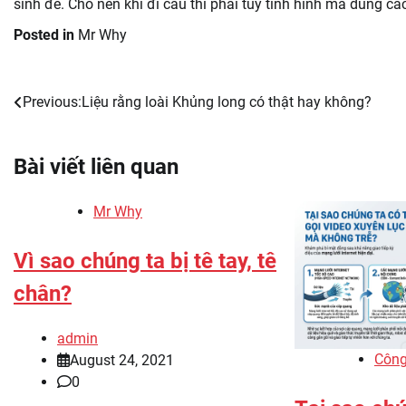
sinh đẻ. Cho nên khi đi câu thì phải tuỳ tình hình mà dùng 
Posted in
Mr Why
Previous:
Liệu rằng loài Khủng long có thật hay không?
Post
navigation
Bài viết liên quan
Mr Why
Vì sao chúng ta bị tê tay, tê
chân?
admin
Công
August 24, 2021
0