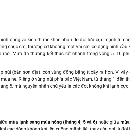
hình dáng và kích thước khác nhau do đối lưu cực mạnh từ c
hàng chục cm, thường cỡ khoảng một vài cm, có dạng hình cầu
rào. Mưa đá thường kết thúc rất nhanh trong vòng 5 -10 phú
p núi (bán sơn địa), còn vùng đồng bằng ít xảy ra hơn. Vì vậy 
mùa hè. Riêng ở vùng núi phía bắc Việt Nam, từ tháng 1 đến t
háng 5, mà nguyên nhân chủ yếu là các đợt không khí lạnh cự
giữa
mùa lạnh sang mùa nóng (tháng 4, 5 và 6)
hoặc giữa
mùa 
hi các dòng không khí lên xuống mãnh liệt (hay còn gọi là đối 