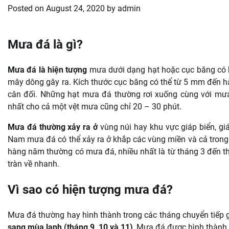
Posted on
August 24, 2020
by
admin
Mưa đá là gì?
Mưa đá là hiện tượng
mưa dưới dạng hạt hoặc cục băng có 
mây dông gây ra. Kích thước cục băng có thể từ 5 mm đến 
cân đối. Những hạt mưa đá thường rơi xuống cùng với mưa 
nhất cho cả một vệt mưa cũng chỉ 20 – 30 phút.
Mưa đá thường xảy ra ở
vùng núi hay khu vực giáp biển, giá
Nam mưa đá có thể xảy ra ở khắp các vùng miền và cả trong 
hàng năm thường có mưa đá, nhiều nhất là từ tháng 3 đến t
tràn về nhanh.
Vì sao có hiện tượng mưa đá?
Mưa đá thường hay hình thành trong các tháng chuyển tiếp 
sang mùa lạnh (tháng 9, 10 và 11)
, Mưa đá được hình thành k