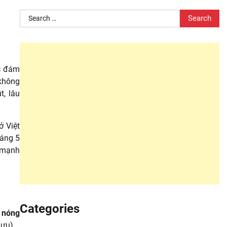
Search
for:
ác đám
 không
t, lâu
ở Việt
háng 5
c mạnh
Categories
nóng
lưu).