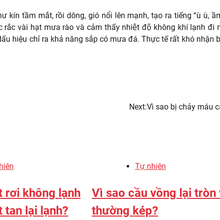
ư kín tầm mắt, rồi dông, gió nổi lên mạnh, tạo ra tiếng “ù ù, 
c rắc vài hạt mưa rào và cảm thấy nhiệt độ không khí lạnh đi
 dấu hiệu chỉ ra khả năng sắp có mưa đá. Thực tế rất khó nhận b
Next:
Vì sao bị chảy máu 
hiên
Tự nhiên
t rơi không lạnh
Vì sao cầu vồng lại tròn
 tan lại lạnh?
thường kép?