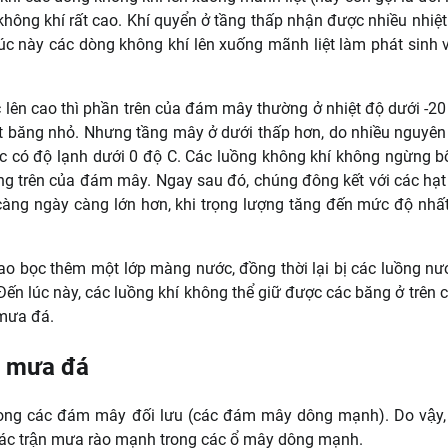
hông khí rất cao. Khí quyển ở tầng thấp nhận được nhiều nhiệ
Lúc này các dòng không khí lên xuống mãnh liệt làm phát sinh 
lên cao thì phần trên của đám mây thường ở nhiệt độ dưới -20
ạt băng nhỏ. Nhưng tầng mây ở dưới thấp hơn, do nhiều nguyê
ớc có độ lạnh dưới 0 độ C. Các luồng không khí không ngừng b
ầng trên của đám mây. Ngay sau đó, chúng đông kết với các hạ
g càng ngày càng lớn hơn, khi trọng lượng tăng đến mức độ nhấ
ao bọc thêm một lớp màng nước, đồng thời lại bị các luồng nư
ến lúc này, các luồng khí không thể giữ được các băng ở trên 
 mưa đá.
ra mưa đá
 trong các đám mây đối lưu (các đám mây dông mạnh). Do vậy,
t các trận mưa rào mạnh trong các ổ mây dông mạnh.