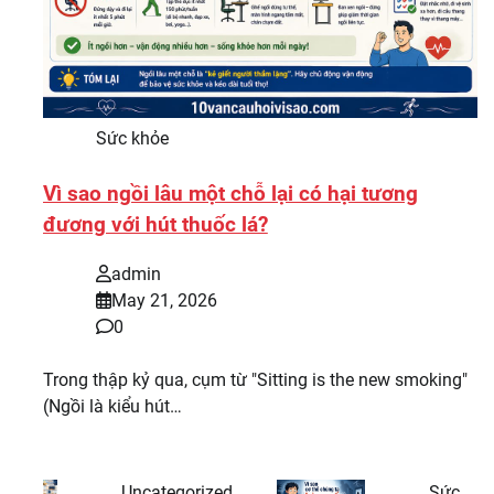
Sức khỏe
Vì sao ngồi lâu một chỗ lại có hại tương
đương với hút thuốc lá?
admin
May 21, 2026
0
Trong thập kỷ qua, cụm từ "Sitting is the new smoking"
(Ngồi là kiểu hút…
Uncategorized
Sức