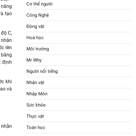
Cơ thể người
t năng
và tạo
Công Nghệ
Động vật
 độ C,
Hoá học
n nhân
ốc lên
Môi trường
t băng
Mr Why
t định
Người nổi tiếng
ớc khi
Nhân vật
cao và
Nhập Môn
Sức khỏe
Thực vật
 nhận
Toán học