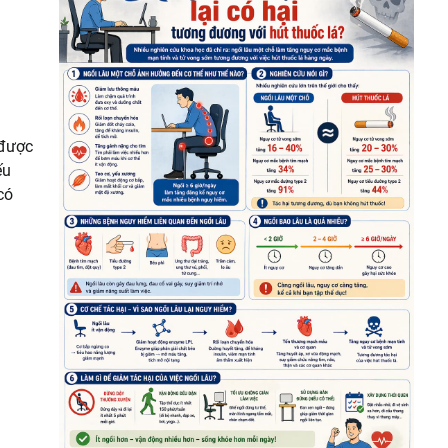
 được
ếu
có