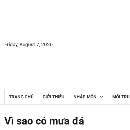
Skip
to
content
Friday, August 7, 2026
TRANG CHỦ
GIỚI THIỆU
NHẬP MÔN
MÔI TR
Vì sao có mưa đá