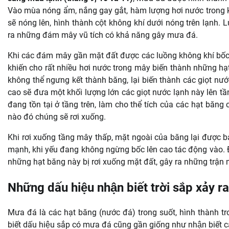
Vào mùa nóng ẩm, nắng gay gắt, hàm lượng hơi nước trong k
sẽ nóng lên, hình thành cột không khí dưới nóng trên lạnh. 
ra những đám mây vũ tích có khả năng gây mưa đá.
Khi các đám mây gần mặt đất được các luồng không khí bốc 
khiến cho rất nhiều hơi nước trong mây biến thành những h
không thể ngưng kết thành băng, lại biến thành các giọt nư
cao sẽ đưa một khối lượng lớn các giọt nước lạnh này lên t
đang tồn tại ở tầng trên, làm cho thể tích của các hạt băn
nào đó chúng sẽ rơi xuống.
Khi rơi xuống tầng mây thấp, mặt ngoài của băng lại được b
mạnh, khi yếu đang không ngừng bốc lên cao tác động vào. Đ
những hạt băng này bị rơi xuống mặt đất, gây ra những trận
Những dấu hiệu nhận biết trời sắp xảy 
Mưa đá là các hạt băng (nước đá) trong suốt, hình thành
biết dấu hiệu sắp có mưa đá cũng gần giống như nhận biế