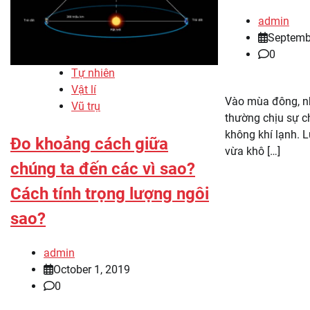
admin
Septemb
0
Tự nhiên
Vật lí
Vào mùa đông, n
Vũ trụ
thường chịu sự c
không khí lạnh. 
Đo khoảng cách giữa
vừa khô […]
chúng ta đến các vì sao?
Cách tính trọng lượng ngôi
sao?
admin
October 1, 2019
0