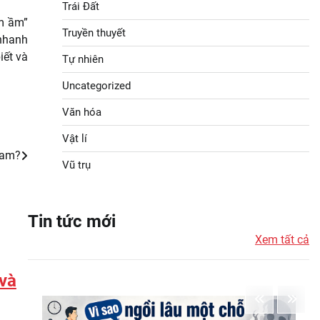
Trái Đất
ầm ầm”
Truyền thuyết
 nhanh
iết và
Tự nhiên
Uncategorized
Văn hóa
Vật lí
cam?
Vũ trụ
Tin tức mới
Xem tất cả
 và