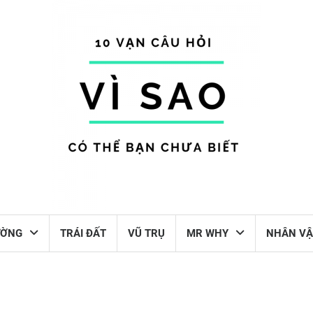
ƯỜNG
TRÁI ĐẤT
VŨ TRỤ
MR WHY
NHÂN VẬ